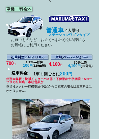
車種・料金へ
普通車
4人乗り
ステーションワゴンタイプ
お買いものなど、お近くへお出かけの際にも
お気軽にご利用ください
700
1.19km以降
30分以降
4,100
円
100
円
4,10
0
円
(229m毎)
円
(30分毎)
迎車料金
200
1車１回ごとに
円
伊那大島駅・松川インターバス停・下伊那赤十字病院・Aコー
プリカ松川店・本社営業所
※当社タクシー待機場所(下記)からご乗車の場合は迎車料金は
かかりません。