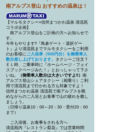
南アルプス登山 おすすめの温泉は！
【マルモタクシー×信州まつかわ温泉 清流苑
コラボ企画】
南アルプス登山をご計画の方へお知らせで
す。
今年もやります‼『鳥倉ゲート・湯折ゲー
ト』より清流苑までマルモタクシーをご利用
のお客様に
ご入浴券（500円分）を御乗車人
数分差し上げております。
タクシーご注文Ｔ
ＥＬ時、ご乗車時に『ホームページ・フェイ
スブックページみた！』とおっしゃって下さ
いね。
（御乗車人数分は大きいですよ‼）
南
アルプス登山シェアタクシー（相乗り）ご利
用で清流苑まで行かれる方も対象ですよ！
信州まつかわ温泉 清流苑で南アルプスを眺
めながらのご入浴とお食事で山の疲れを癒し
ましょう。
（日帰り温泉10：00～20：30・受付20：00
まで）
ご入浴後、お食事をされる方へ
清流苑内『レストラン梨花』では営業時間